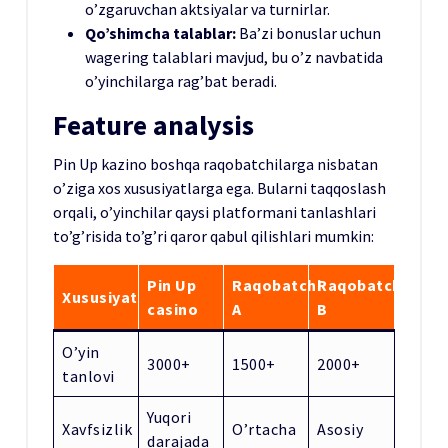
o’zgaruvchan aktsiyalar va turnirlar.
Qo’shimcha talablar:
Ba’zi bonuslar uchun
wagering talablari mavjud, bu o’z navbatida
o’yinchilarga rag’bat beradi.
Feature analysis
Pin Up kazino boshqa raqobatchilarga nisbatan
o’ziga xos xususiyatlarga ega. Bularni taqqoslash
orqali, o’yinchilar qaysi platformani tanlashlari
to’g’risida to’g’ri qaror qabul qilishlari mumkin:
Pin Up
Raqobatchi
Raqobatchi
Xususiyat
casino
A
B
O’yin
3000+
1500+
2000+
tanlovi
Yuqori
Xavfsizlik
O’rtacha
Asosiy
darajada