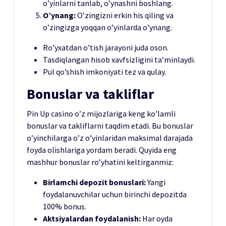
o’yinlarni tanlab, o’ynashni boshlang.
O’ynang:
O’zingizni erkin his qiling va
o’zingizga yoqqan o’yinlarda o’ynang.
Ro’yxatdan o’tish jarayoni juda oson.
Tasdiqlangan hisob xavfsizligini ta’minlaydi.
Pul qo’shish imkoniyati tez va qulay.
Bonuslar va takliflar
Pin Up casino o’z mijozlariga keng ko’lamli
bonuslar va takliflarni taqdim etadi. Bu bonuslar
o’yinchilarga o’z o’yinlaridan maksimal darajada
foyda olishlariga yordam beradi. Quyida eng
mashhur bonuslar ro’yhatini keltirganmiz:
Birlamchi depozit bonuslari:
Yangi
foydalanuvchilar uchun birinchi depozitda
100% bonus.
Aktsiyalardan foydalanish:
Har oyda