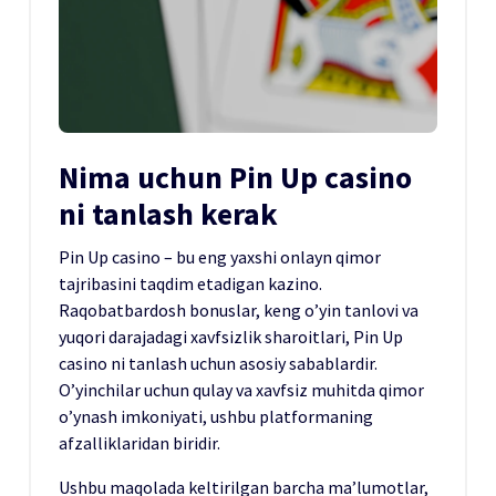
Nima uchun Pin Up casino
ni tanlash kerak
Pin Up casino – bu eng yaxshi onlayn qimor
tajribasini taqdim etadigan kazino.
Raqobatbardosh bonuslar, keng o’yin tanlovi va
yuqori darajadagi xavfsizlik sharoitlari, Pin Up
casino ni tanlash uchun asosiy sabablardir.
O’yinchilar uchun qulay va xavfsiz muhitda qimor
o’ynash imkoniyati, ushbu platformaning
afzalliklaridan biridir.
Ushbu maqolada keltirilgan barcha ma’lumotlar,