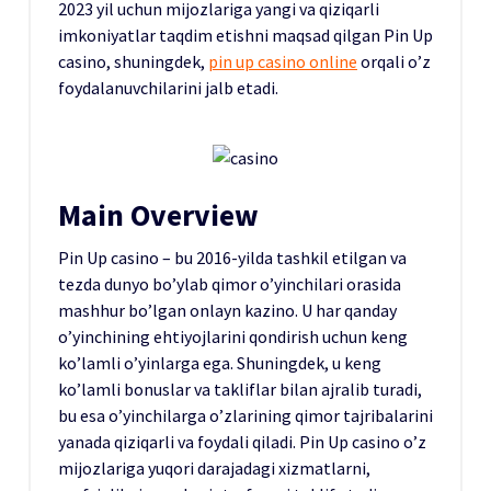
2023 yil uchun mijozlariga yangi va qiziqarli
imkoniyatlar taqdim etishni maqsad qilgan Pin Up
casino, shuningdek,
pin up casino online
orqali o’z
foydalanuvchilarini jalb etadi.
Main Overview
Pin Up casino – bu 2016-yilda tashkil etilgan va
tezda dunyo bo’ylab qimor o’yinchilari orasida
mashhur bo’lgan onlayn kazino. U har qanday
o’yinchining ehtiyojlarini qondirish uchun keng
ko’lamli o’yinlarga ega. Shuningdek, u keng
ko’lamli bonuslar va takliflar bilan ajralib turadi,
bu esa o’yinchilarga o’zlarining qimor tajribalarini
yanada qiziqarli va foydali qiladi. Pin Up casino o’z
mijozlariga yuqori darajadagi xizmatlarni,