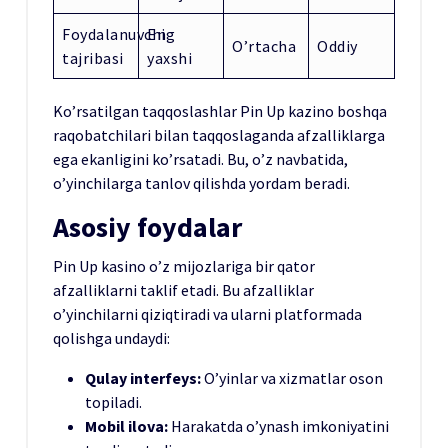
Foydalanuvchi
Eng
O’rtacha
Oddiy
tajribasi
yaxshi
Ko’rsatilgan taqqoslashlar Pin Up kazino boshqa
raqobatchilari bilan taqqoslaganda afzalliklarga
ega ekanligini ko’rsatadi. Bu, o’z navbatida,
o’yinchilarga tanlov qilishda yordam beradi.
Asosiy foydalar
Pin Up kasino o’z mijozlariga bir qator
afzalliklarni taklif etadi. Bu afzalliklar
o’yinchilarni qiziqtiradi va ularni platformada
qolishga undaydi:
Qulay interfeys:
O’yinlar va xizmatlar oson
topiladi.
Mobil ilova:
Harakatda o’ynash imkoniyatini