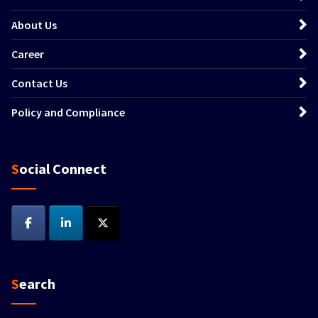
About Us
Career
Contact Us
Policy and Compliance
Social Connect
Search