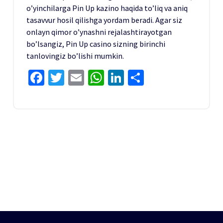
o’yinchilarga Pin Up kazino haqida to’liq va aniq
tasavvur hosil qilishga yordam beradi. Agar siz
onlayn qimor o’ynashni rejalashtirayotgan
bo’lsangiz, Pin Up casino sizning birinchi
tanlovingiz bo’lishi mumkin.
Facebook
Twitter
Email
WhatsApp
LinkedIn
Share