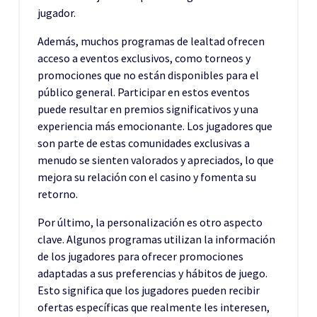
jugador.
Además, muchos programas de lealtad ofrecen
acceso a eventos exclusivos, como torneos y
promociones que no están disponibles para el
público general. Participar en estos eventos
puede resultar en premios significativos y una
experiencia más emocionante. Los jugadores que
son parte de estas comunidades exclusivas a
menudo se sienten valorados y apreciados, lo que
mejora su relación con el casino y fomenta su
retorno.
Por último, la personalización es otro aspecto
clave. Algunos programas utilizan la información
de los jugadores para ofrecer promociones
adaptadas a sus preferencias y hábitos de juego.
Esto significa que los jugadores pueden recibir
ofertas específicas que realmente les interesen,