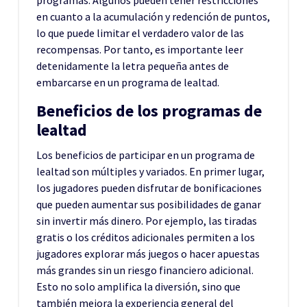
programas. Algunos pueden tener restricciones
en cuanto a la acumulación y redención de puntos,
lo que puede limitar el verdadero valor de las
recompensas. Por tanto, es importante leer
detenidamente la letra pequeña antes de
embarcarse en un programa de lealtad.
Beneficios de los programas de
lealtad
Los beneficios de participar en un programa de
lealtad son múltiples y variados. En primer lugar,
los jugadores pueden disfrutar de bonificaciones
que pueden aumentar sus posibilidades de ganar
sin invertir más dinero. Por ejemplo, las tiradas
gratis o los créditos adicionales permiten a los
jugadores explorar más juegos o hacer apuestas
más grandes sin un riesgo financiero adicional.
Esto no solo amplifica la diversión, sino que
también mejora la experiencia general del