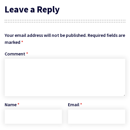
Leave a Reply
Your email address will not be published.
Required fields are
marked
*
Comment
*
Name
*
Email
*