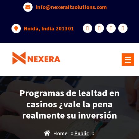
info@nexeraitsolutions.com
Noida, India 201301
Programas de lealtad en
casinos ¿vale la pena
realmente su inversión
Home
::
Public
::