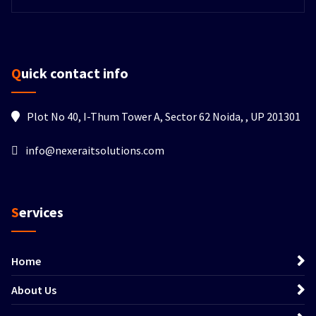
Quick contact info
Plot No 40, I-Thum Tower A, Sector 62 Noida, , UP 201301
info@nexeraitsolutions.com
Services
Home
About Us