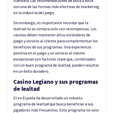
clientela. Las recomendaciones de boca a boca
son una de las formas más efectivas de marketing
en la industria del juego.
Sin embargo, es importante recordar que la
lealtad no se compra solo con recompensas. Los
casinos deben mantener altos estándares de
juego y servicio al cliente para complementar los
beneficios de sus programas. Una experiencia
positiva en el juego y un servicio al cliente
excepcional son factores clave que, combinados
con un buen programa de lealtad, pueden resultar
en un éxito duradero.
Casino Legiano y sus programas
de lealtad
El en España ha desarrollado un robusto
programa de lealtad que busca beneficiar a sus
jugadores más frecuentes. Este programa no solo