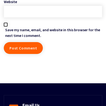
Website
Save my name, email, and website in this browser for the
next time I comment.
Email Us