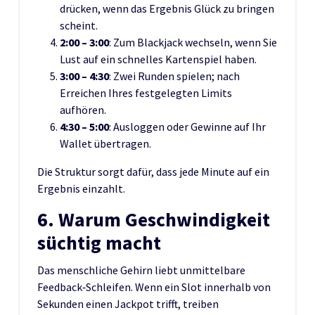
drücken, wenn das Ergebnis Glück zu bringen
scheint.
2:00 – 3:00
: Zum Blackjack wechseln, wenn Sie
Lust auf ein schnelles Kartenspiel haben.
3:00 – 4:30
: Zwei Runden spielen; nach
Erreichen Ihres festgelegten Limits
aufhören.
4:30 – 5:00
: Ausloggen oder Gewinne auf Ihr
Wallet übertragen.
Die Struktur sorgt dafür, dass jede Minute auf ein
Ergebnis einzahlt.
6. Warum Geschwindigkeit
süchtig macht
Das menschliche Gehirn liebt unmittelbare
Feedback‑Schleifen. Wenn ein Slot innerhalb von
Sekunden einen Jackpot trifft, treiben