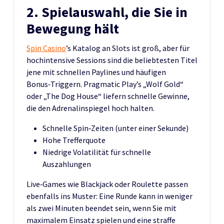
2. Spielauswahl, die Sie in
Bewegung hält
Spin Casino
’s Katalog an Slots ist groß, aber für
hochintensive Sessions sind die beliebtesten Titel
jene mit schnellen Paylines und häufigen
Bonus‑Triggern. Pragmatic Play’s „Wolf Gold“
oder „The Dog House“ liefern schnelle Gewinne,
die den Adrenalinspiegel hoch halten.
Schnelle Spin‑Zeiten (unter einer Sekunde)
Hohe Trefferquote
Niedrige Volatilität für schnelle
Auszahlungen
Live‑Games wie Blackjack oder Roulette passen
ebenfalls ins Muster: Eine Runde kann in weniger
als zwei Minuten beendet sein, wenn Sie mit
maximalem Einsatz spielen und eine straffe