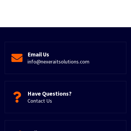
Email Us
info@nexeraitsolutions.com
Have Questions?
Contact Us