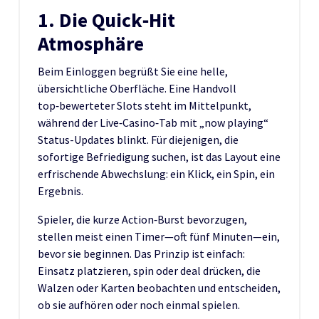
1. Die Quick‑Hit
Atmosphäre
Beim Einloggen begrüßt Sie eine helle,
übersichtliche Oberfläche. Eine Handvoll
top‑bewerteter Slots steht im Mittelpunkt,
während der Live‑Casino‑Tab mit „now playing“
Status-Updates blinkt. Für diejenigen, die
sofortige Befriedigung suchen, ist das Layout eine
erfrischende Abwechslung: ein Klick, ein Spin, ein
Ergebnis.
Spieler, die kurze Action‑Burst bevorzugen,
stellen meist einen Timer—oft fünf Minuten—ein,
bevor sie beginnen. Das Prinzip ist einfach:
Einsatz platzieren, spin oder deal drücken, die
Walzen oder Karten beobachten und entscheiden,
ob sie aufhören oder noch einmal spielen.