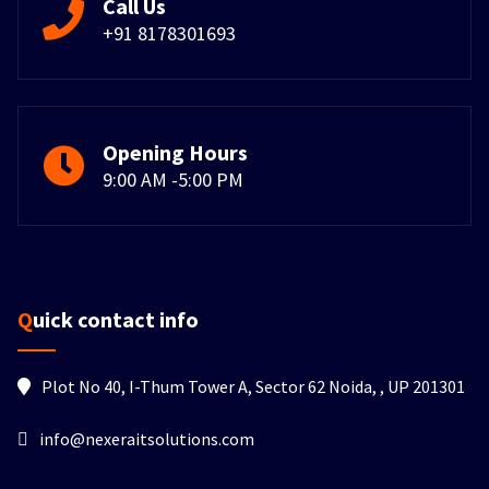
Call Us
+91 8178301693
Opening Hours
9:00 AM -5:00 PM
Quick contact info
Plot No 40, I-Thum Tower A, Sector 62 Noida, , UP 201301
info@nexeraitsolutions.com