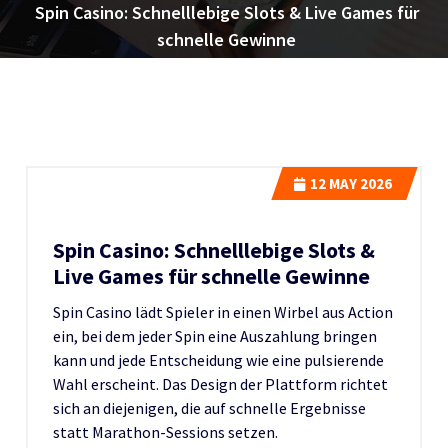
Spin Casino: Schnelllebige Slots & Live Games für
schnelle Gewinne
12
MAY 2026
Spin Casino: Schnelllebige Slots &
Live Games für schnelle Gewinne
Spin Casino lädt Spieler in einen Wirbel aus Action
ein, bei dem jeder Spin eine Auszahlung bringen
kann und jede Entscheidung wie eine pulsierende
Wahl erscheint. Das Design der Plattform richtet
sich an diejenigen, die auf schnelle Ergebnisse
statt Marathon-Sessions setzen.