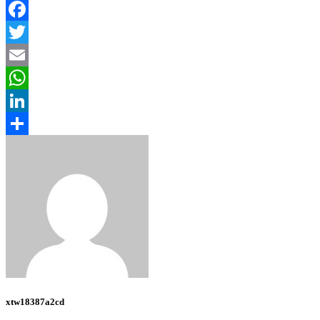
Facebook
Twitter
Email
WhatsApp
LinkedIn
Share
xtw18387a2cd