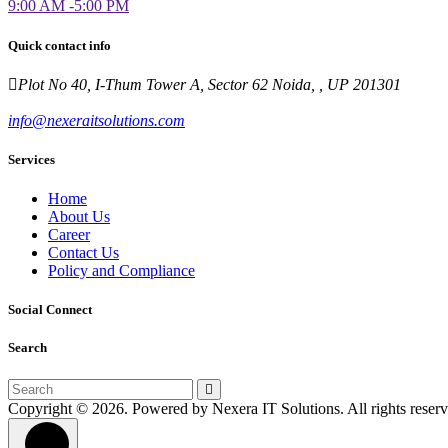
9:00 AM -5:00 PM
Quick contact info
Plot No 40, I-Thum Tower A, Sector 62 Noida, , UP 201301
info@nexeraitsolutions.com
Services
Home
About Us
Career
Contact Us
Policy and Compliance
Social Connect
Search
Copyright © 2026. Powered by Nexera IT Solutions. All rights reserv