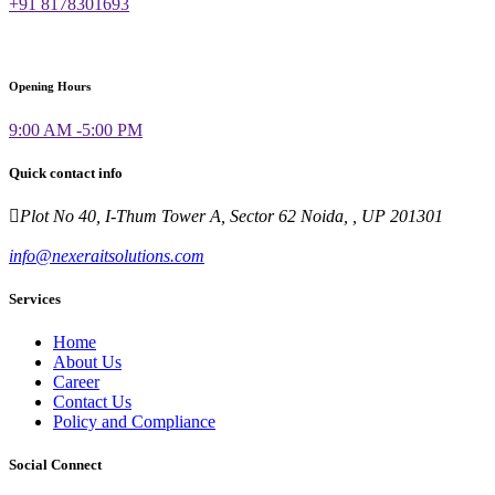
+91 8178301693
Opening Hours
9:00 AM -5:00 PM
Quick contact info
Plot No 40, I-Thum Tower A, Sector 62 Noida, , UP 201301
info@nexeraitsolutions.com
Services
Home
About Us
Career
Contact Us
Policy and Compliance
Social Connect