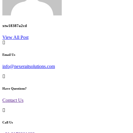
xtw18387a2cd
View All Post
Email Us
info@nexeraitsolutions.com
Have Questions?
Contact Us
Call Us