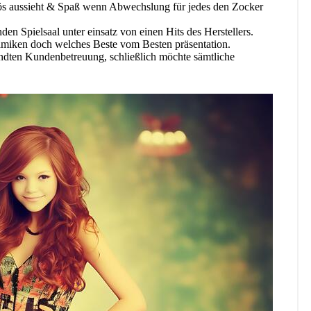
seriös aussieht & Spaß wenn Abwechslung für jedes den Zocker
n Spielsaal unter einsatz von einen Hits des Herstellers.
ramiken doch welches Beste vom Besten präsentation.
ndten Kundenbetreuung, schließlich möchte sämtliche