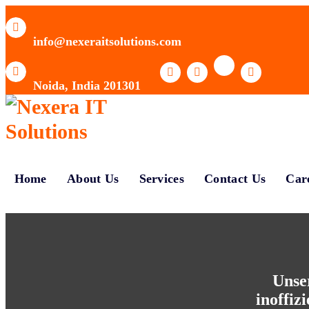
Skip
to
content
info@nexeraitsolutions.com
Noida, India 201301
Home
About Us
Services
Contact Us
Car
Unse
inoffiz