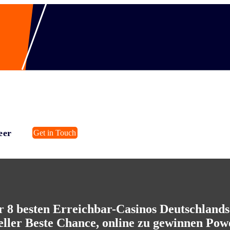
eer
Get in Touch
r 8 besten Erreichbar-Casinos Deutschlands
ieller Beste Chance, online zu gewinnen Pow