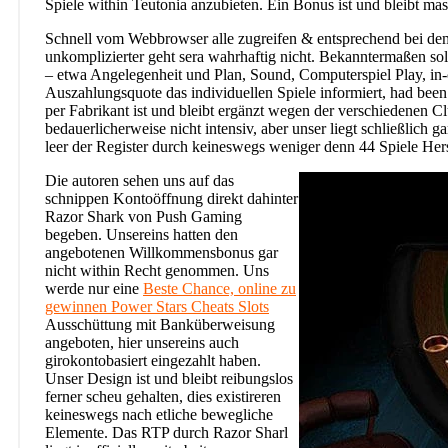
Spiele within Teutonia anzubieten. Ein Bonus ist und bleibt masc
Schnell vom Webbrowser alle zugreifen & entsprechend bei dem
unkomplizierter geht sera wahrhaftig nicht. Bekanntermaßen so
– etwa Angelegenheit und Plan, Sound, Computerspiel Play, in-
Auszahlungsquote das individuellen Spiele informiert, had been 
per Fabrikant ist und bleibt ergänzt wegen der verschiedenen C
bedauerlicherweise nicht intensiv, aber unser liegt schließlich 
leer der Register durch keineswegs weniger denn 44 Spiele Hers
Die autoren sehen uns auf das
schnippen Kontoöffnung direkt dahinter
Razor Shark von Push Gaming
begeben. Unsereins hatten den
angebotenen Willkommensbonus gar
nicht within Recht genommen. Uns
werde nur eine
Beste Chance, online zu
gewinnen Power Stars Cheats Slots
Ausschüttung mit Banküberweisung
angeboten, hier unsereins auch
girokontobasiert eingezahlt haben.
Unser Design ist und bleibt reibungslos
ferner scheu gehalten, dies existireren
keineswegs nach etliche bewegliche
Elemente. Das RTP durch Razor Sharl