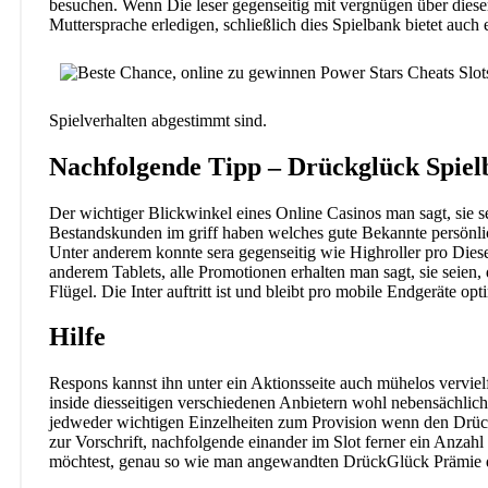
besuchen. Wenn Die leser gegenseitig mit vergnügen über diese
Muttersprache erledigen, schließlich dies Spielbank bietet auch
Spielverhalten abgestimmt sind.
Nachfolgende Tipp – Drückglück Spielb
Der wichtiger Blickwinkel eines Online Casinos man sagt, sie s
Bestandskunden im griff haben welches gute Bekannte persönli
Unter anderem konnte sera gegenseitig wie Highroller pro Die
anderem Tablets, alle Promotionen erhalten man sagt, sie seien,
Flügel. Die Inter auftritt ist und bleibt pro mobile Endgeräte 
Hilfe
Respons kannst ihn unter ein Aktionsseite auch mühelos vervielf
inside diesseitigen verschiedenen Anbietern wohl nebensächlich
jedweder wichtigen Einzelheiten zum Provision wenn den Drück
zur Vorschrift, nachfolgende einander im Slot ferner ein Anzahl
möchtest, genau so wie man angewandten DrückGlück Prämie das