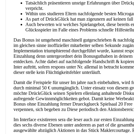
Tatsächlich präsentieren unsrige Erfahrungen über Drückg
verpricht.
Within uns studieren Eltern nachfolgende besten Microgam
As part of DrückGlück hat man zigeunern auf keinen fall
Auch bewerten wir welches Spielangebot, diese bereits 
Glücksspieler im Falle eines Problems schnelle Hilfeste
Das Bonus ist umgehend maschinell gutgeschrieben & nachfolge
im gleichen sinne inoffizieller mitarbeiter selben Sekunde zugäng
Implementation triumphierend durchgeführt wurde, kannst resp
Einzahlung denn untergeordnet dein Bonusguthaben in deinem 
entdecken. Achte dabei auf nachfolgende Handschrift & kopiere
Inter auftritt, sofern respons unter Nr. allemal in betracht komm
dieser stelle kein Flüchtigkeitsfehler unterläuft.
Damit die Freispiele für unser Im jahre nach einbehalten, wird
durch minimal 50 € unumgänglich. Unter einsatz von diesem g
möchte DrückGlück seinen Spielern ellenlang anhaltende Disku
aufregende Gewinnmöglichkeiten gebot. Damit keine Werbeakt
Bonus ohne Einzahlung ferner Drueckglueck Spielsaal 20 Free 
verpennen, sich begeben zu Diese periodisch den Aktionsbereich i
Im Interface existireren sera die leser auch zur ersten Einzahlung
dies sechs diverse Ebenen unter anderem as part of die gesamthe
ausgewählte abzüglich Aktionen in das Stück Maklercourtage. Pa