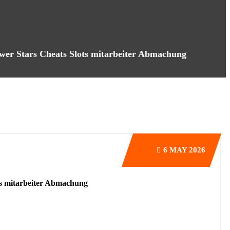
Power Stars Cheats Slots mitarbeiter Abmachung
6
MAY 2026
ots mitarbeiter Abmachung