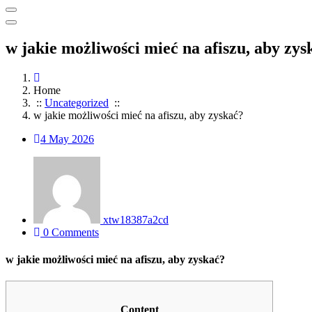
w jakie możliwości mieć na afiszu, aby zys
Home
::
Uncategorized
::
w jakie możliwości mieć na afiszu, aby zyskać?
4
May 2026
xtw18387a2cd
0 Comments
w jakie możliwości mieć na afiszu, aby zyskać?
Content