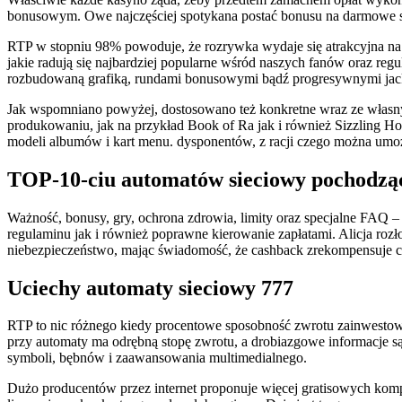
bonusowym. Owe najczęściej spotykana postać bonusu na darmowe 
RTP w stopniu 98% powoduje, że rozrywka wydaje się atrakcyjna na
jakie radują się najbardziej popularne wśród naszych fanów oraz regu
rozbudowaną grafiką, rundami bonusowymi bądź progresywnymi jac
Jak wspomniano powyżej, dostosowano też konkretne wraz ze własnych
produkowaniu, jak na przykład Book of Ra jak i również Sizzling H
modeli albumów i kart menu. dysponentów, z racji czego można umo
TOP-10-ciu automatów sieciowy pochodzą
Ważność, bonusy, gry, ochrona zdrowia, limity oraz specjalne FAQ
regulaminu jak i również poprawne kierowanie zapłatami. Alicja rozł
niebezpieczeństwo, mając świadomość, że cashback zrekompensuje cz
Uciechy automaty sieciowy 777
RTP to nic różnego kiedy procentowe sposobność zwrotu zainwesto
przy automaty ma odrębną stopę zwrotu, a drobiazgowe informacje s
symboli, bębnów i zaawansowania multimedialnego.
Dużo producentów przez internet proponuje więcej gratisowych kom