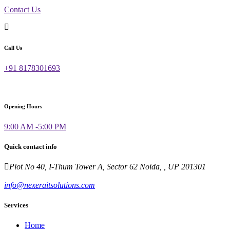
Contact Us
Call Us
+91 8178301693
Opening Hours
9:00 AM -5:00 PM
Quick contact info
Plot No 40, I-Thum Tower A, Sector 62 Noida, , UP 201301
info@nexeraitsolutions.com
Services
Home