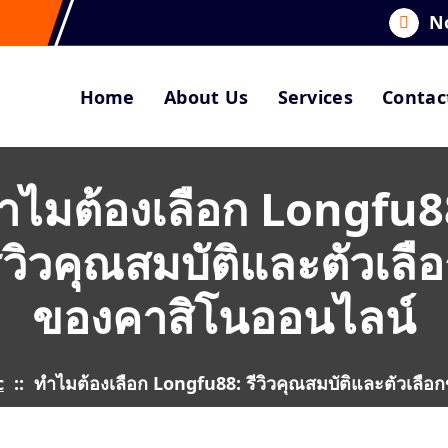
No
Home
About Us
Services
Contac
ำไมต้องเลือก Longfu8
ีวิวคุณสมบัติและตัวเลื
ของคาสิโนออนไลน์
c
::
ทำไมต้องเลือก Longfu88: รีวิวคุณสมบัติและตัวเลื