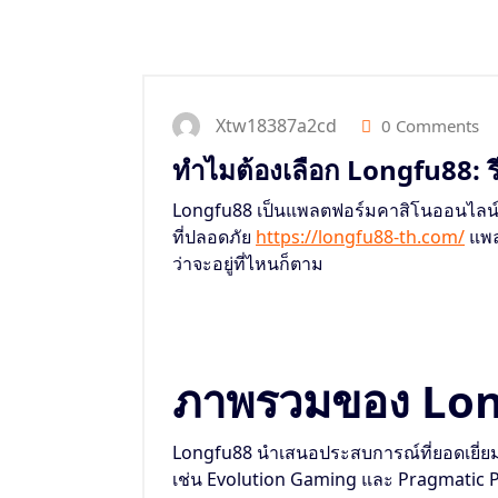
Xtw18387a2cd
0 Comments
ทำไมต้องเลือก Longfu88: ร
Longfu88 เป็นแพลตฟอร์มคาสิโนออนไลน์ที
ที่ปลอดภัย
https://longfu88-th.com/
แพลต
ว่าจะอยู่ที่ไหนก็ตาม
ภาพรวมของ Lo
Longfu88 นำเสนอประสบการณ์ที่ยอดเยี่ยม
เช่น Evolution Gaming และ Pragmatic Play 