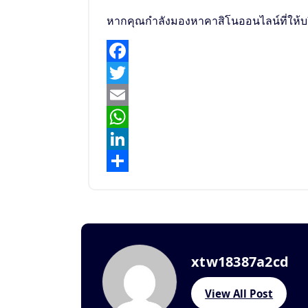
หากคุณกำลังมองหาคาสิโนออนไลน์ที่ให้บ
Facebook
Twitter
Email
WhatsApp
LinkedIn
Share
xtw18387a2cd
View All Post