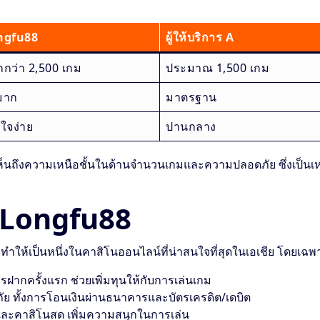
ngfu88
ผู้ให้บริการ A
กว่า 2,500 เกม
ประมาณ 1,500 เกม
มาก
มาตรฐาน
าใจง่าย
ปานกลาง
็นถึงความเหนือชั้นในด้านจำนวนเกมและความปลอดภัย ซึ่งเป็นเหตุผ
ง Longfu88
ำให้เป็นหนึ่งในคาสิโนออนไลน์ที่น่าสนใจที่สุดในเอเชีย โดยเฉพา
รฝากครั้งแรก ช่วยเพิ่มทุนให้กับการเล่นเกม
ัย ทั้งการโอนเงินผ่านธนาคารและบัตรเครดิต/เดบิต
 และคาสิโนสด เพิ่มความสนุกในการเล่น