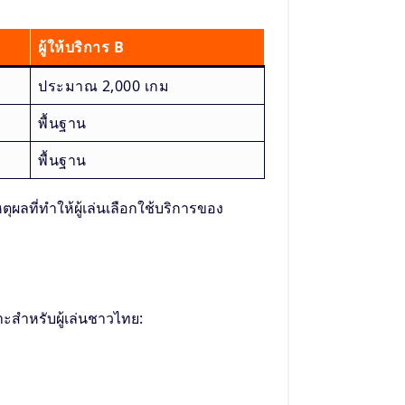
ผู้ให้บริการ B
ประมาณ 2,000 เกม
พื้นฐาน
พื้นฐาน
ลที่ทำให้ผู้เล่นเลือกใช้บริการของ
ะสำหรับผู้เล่นชาวไทย: