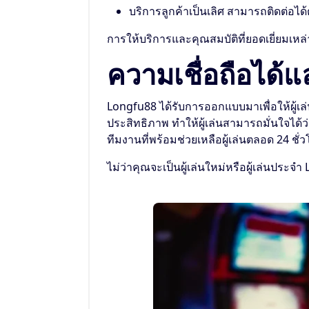
บริการลูกค้าเป็นเลิศ สามารถติดต่อได
การให้บริการและคุณสมบัติที่ยอดเยี่ยมเหล่า
ความเชื่อถือได
Longfu88 ได้รับการออกแบบมาเพื่อให้ผู้เล
ประสิทธิภาพ ทำให้ผู้เล่นสามารถมั่นใจได้
ทีมงานที่พร้อมช่วยเหลือผู้เล่นตลอด 24 ชั่ว
ไม่ว่าคุณจะเป็นผู้เล่นใหม่หรือผู้เล่นปร