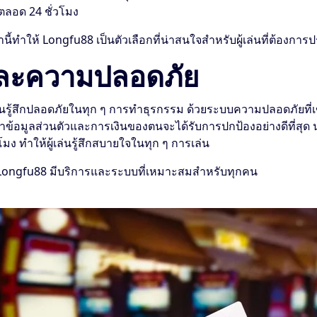
้ตลอด 24 ชั่วโมง
นี้ทำให้ Longfu88 เป็นตัวเลือกที่น่าสนใจสำหรับผู้เล่นที่ต้องการ
้และความปลอดภัย
่นรู้สึกปลอดภัยในทุก ๆ การทำธุรกรรม ด้วยระบบความปลอดภัยที่เข
ว่าข้อมูลส่วนตัวและการเงินของตนจะได้รับการปกป้องอย่างดีที่สุ
โมง ทำให้ผู้เล่นรู้สึกสบายใจในทุก ๆ การเล่น
ะจำ Longfu88 มีบริการและระบบที่เหมาะสมสำหรับทุกคน